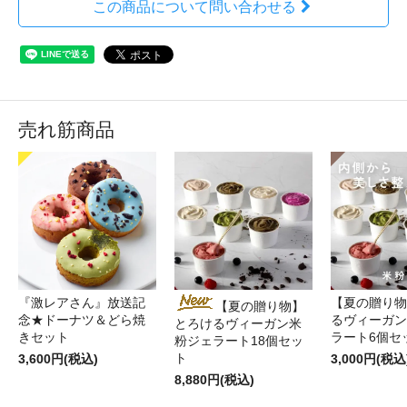
この商品について問い合わせる
売れ筋商品
『激レアさん』放送記
【夏の贈り物
【夏の贈り物】
念★ドーナツ＆どら焼
るヴィーガン
とろけるヴィーガン米
きセット
ラート6個セ
粉ジェラート18個セッ
ト
3,600円(税込)
3,000円(税込
8,880円(税込)