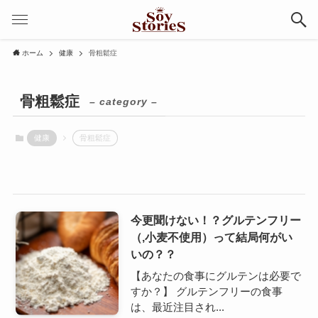
ホーム
健康
骨粗鬆症
骨粗鬆症
– category –
健康
骨粗鬆症
今更聞けない！？グルテンフリー
（,小麦不使用）って結局何がい
いの？？
【あなたの食事にグルテンは必要で
すか？】 グルテンフリーの食事
は、最近注目され...